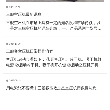
2025-01-10
三舰空压机最新讯息
​三舰空压机在市场上具有一定的知名度和市场份额，以
下是对三舰空压机的详细介绍： 一、产品系列与型号三
舰空压机拥有多个产品系列，以满足不同客户的需求。
其中，SM系列和SF系列是三舰空压机的代表产品。 SM
2024-11-30
系列：该系列空压机采用一级压缩永磁变频技术，具有
节能、省电、低噪音等特点。例如
三舰客空压机日常操作流程
空压机启动步骤如下： ①开空压机、冷干机、吸干机总
电源 ②启动冷干机、吸干机开机键 ③启动空压机开机键
空压机关闭步骤如下： ①闭空压机停止键（如果没有特
殊情况严禁按急停开关） ②关闭冷干机、吸干机开关 ③
2022-08-19
关闭空压机及冷干机、吸干机总电源 空压机日常作业指
导如下： ①每天开机
用电紧张不要慌｜三舰客能效之星空压机用数据与您一起节能省电