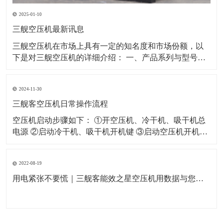
2025-01-10
三舰空压机最新讯息
​三舰空压机在市场上具有一定的知名度和市场份额，以
下是对三舰空压机的详细介绍： 一、产品系列与型号三
舰空压机拥有多个产品系列，以满足不同客户的需求。
其中，SM系列和SF系列是三舰空压机的代表产品。 SM
2024-11-30
系列：该系列空压机采用一级压缩永磁变频技术，具有
节能、省电、低噪音等特点。例如
三舰客空压机日常操作流程
空压机启动步骤如下： ①开空压机、冷干机、吸干机总
电源 ②启动冷干机、吸干机开机键 ③启动空压机开机键
空压机关闭步骤如下： ①闭空压机停止键（如果没有特
殊情况严禁按急停开关） ②关闭冷干机、吸干机开关 ③
2022-08-19
关闭空压机及冷干机、吸干机总电源 空压机日常作业指
导如下： ①每天开机
用电紧张不要慌｜三舰客能效之星空压机用数据与您一起节能省电