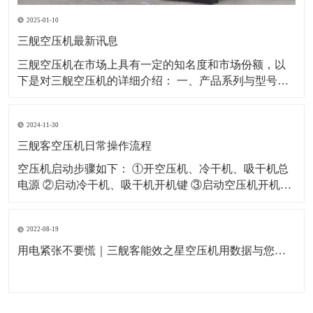
2025-01-10
三舰空压机最新讯息
​三舰空压机在市场上具有一定的知名度和市场份额，以
下是对三舰空压机的详细介绍： 一、产品系列与型号三
舰空压机拥有多个产品系列，以满足不同客户的需求。
其中，SM系列和SF系列是三舰空压机的代表产品。 SM
2024-11-30
系列：该系列空压机采用一级压缩永磁变频技术，具有
节能、省电、低噪音等特点。例如
三舰客空压机日常操作流程
空压机启动步骤如下： ①开空压机、冷干机、吸干机总
电源 ②启动冷干机、吸干机开机键 ③启动空压机开机键
空压机关闭步骤如下： ①闭空压机停止键（如果没有特
殊情况严禁按急停开关） ②关闭冷干机、吸干机开关 ③
2022-08-19
关闭空压机及冷干机、吸干机总电源 空压机日常作业指
导如下： ①每天开机
用电紧张不要慌｜三舰客能效之星空压机用数据与您一起节能省电