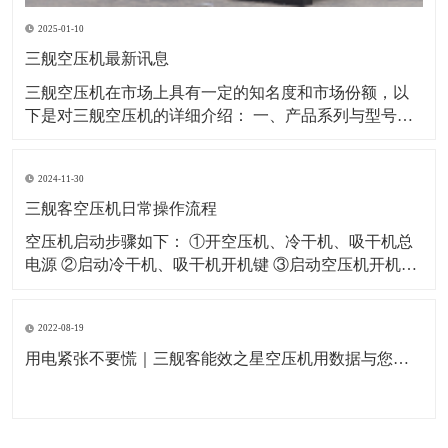
2025-01-10
三舰空压机最新讯息
​三舰空压机在市场上具有一定的知名度和市场份额，以
下是对三舰空压机的详细介绍： 一、产品系列与型号三
舰空压机拥有多个产品系列，以满足不同客户的需求。
其中，SM系列和SF系列是三舰空压机的代表产品。 SM
2024-11-30
系列：该系列空压机采用一级压缩永磁变频技术，具有
节能、省电、低噪音等特点。例如
三舰客空压机日常操作流程
空压机启动步骤如下： ①开空压机、冷干机、吸干机总
电源 ②启动冷干机、吸干机开机键 ③启动空压机开机键
空压机关闭步骤如下： ①闭空压机停止键（如果没有特
殊情况严禁按急停开关） ②关闭冷干机、吸干机开关 ③
2022-08-19
关闭空压机及冷干机、吸干机总电源 空压机日常作业指
导如下： ①每天开机
用电紧张不要慌｜三舰客能效之星空压机用数据与您一起节能省电