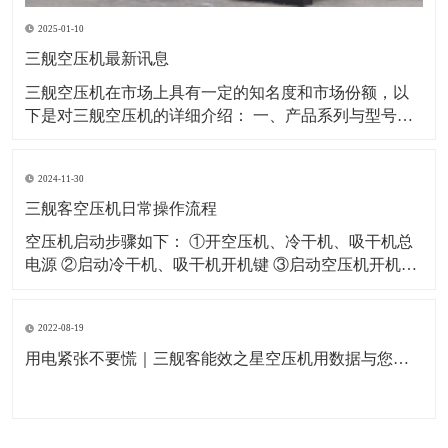
2025-01-10
三舰空压机最新讯息
​三舰空压机在市场上具有一定的知名度和市场份额，以
下是对三舰空压机的详细介绍： 一、产品系列与型号三
舰空压机拥有多个产品系列，以满足不同客户的需求。
其中，SM系列和SF系列是三舰空压机的代表产品。 SM
2024-11-30
系列：该系列空压机采用一级压缩永磁变频技术，具有
节能、省电、低噪音等特点。例如
三舰客空压机日常操作流程
空压机启动步骤如下： ①开空压机、冷干机、吸干机总
电源 ②启动冷干机、吸干机开机键 ③启动空压机开机键
空压机关闭步骤如下： ①闭空压机停止键（如果没有特
殊情况严禁按急停开关） ②关闭冷干机、吸干机开关 ③
2022-08-19
关闭空压机及冷干机、吸干机总电源 空压机日常作业指
导如下： ①每天开机
用电紧张不要慌｜三舰客能效之星空压机用数据与您一起节能省电