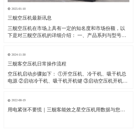
2025-01-10
三舰空压机最新讯息
​三舰空压机在市场上具有一定的知名度和市场份额，以
下是对三舰空压机的详细介绍： 一、产品系列与型号三
舰空压机拥有多个产品系列，以满足不同客户的需求。
其中，SM系列和SF系列是三舰空压机的代表产品。 SM
2024-11-30
系列：该系列空压机采用一级压缩永磁变频技术，具有
节能、省电、低噪音等特点。例如
三舰客空压机日常操作流程
空压机启动步骤如下： ①开空压机、冷干机、吸干机总
电源 ②启动冷干机、吸干机开机键 ③启动空压机开机键
空压机关闭步骤如下： ①闭空压机停止键（如果没有特
殊情况严禁按急停开关） ②关闭冷干机、吸干机开关 ③
2022-08-19
关闭空压机及冷干机、吸干机总电源 空压机日常作业指
导如下： ①每天开机
用电紧张不要慌｜三舰客能效之星空压机用数据与您一起节能省电