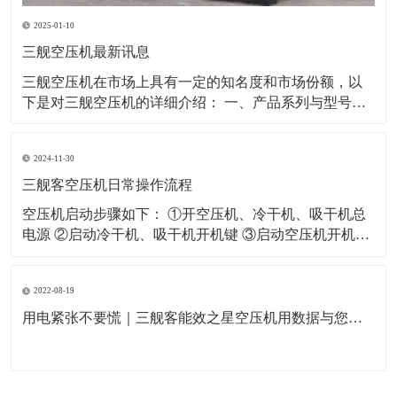
2025-01-10
三舰空压机最新讯息
​三舰空压机在市场上具有一定的知名度和市场份额，以
下是对三舰空压机的详细介绍： 一、产品系列与型号三
舰空压机拥有多个产品系列，以满足不同客户的需求。
其中，SM系列和SF系列是三舰空压机的代表产品。 SM
2024-11-30
系列：该系列空压机采用一级压缩永磁变频技术，具有
节能、省电、低噪音等特点。例如
三舰客空压机日常操作流程
空压机启动步骤如下： ①开空压机、冷干机、吸干机总
电源 ②启动冷干机、吸干机开机键 ③启动空压机开机键
空压机关闭步骤如下： ①闭空压机停止键（如果没有特
殊情况严禁按急停开关） ②关闭冷干机、吸干机开关 ③
2022-08-19
关闭空压机及冷干机、吸干机总电源 空压机日常作业指
导如下： ①每天开机
用电紧张不要慌｜三舰客能效之星空压机用数据与您一起节能省电