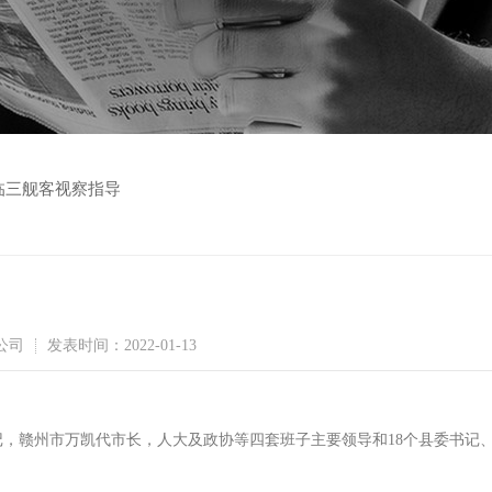
临三舰客视察指导
公司
发表时间：2022-01-13
书记，赣州市万凯代市长，人大及政协等四套班子主要领导和18个县委书记