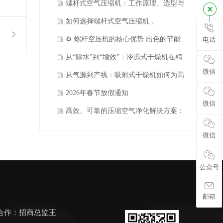
型）：你的“电费刺客”终结者
螺杆式空气压缩机：工作原理、选型与
常见问题
如何选择螺杆式空气压缩机，
⚙️ 螺杆空压机的核心优势 出色的节能
电话
效率
从“除水”到“增效”：冷冻式干燥机在精
微信
密制造中的硬核价值
从气源到产线：吸附式干燥机如何为高
端制造筑牢“无水”防线
2026年春节放假通知
微信
高效、可靠的压缩空气净化解决方案：
冷冻式干燥机的行业应用与核心优势
微信
公众号
邮箱
合作：招商总监王